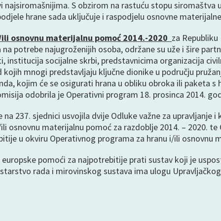
kovi najsiromašnijima. S obzirom na rastuću stopu siromaštva u
podjele hrane sada uključuje i raspodjelu osnovne materijalne 
/ili osnovnu materijalnu pomoć 2014.-2020
za Republiku
 na potrebe najugroženijih osoba, održane su uže i šire part
sti, institucija socijalne skrbi, predstavnicima organizacija ci
 kojih mnogi predstavljaju ključne dionike u području pruž
a, kojim će se osigurati hrana u obliku obroka ili paketa s hr
sija odobrila je Operativni program 18. prosinca 2014. god
 na 237. sjednici usvojila dvije Odluke važne za upravljanje 
li osnovnu materijalnu pomoć za razdoblje 2014. – 2020. te O
tije u okviru Operativnog programa za hranu i/ili osnovnu m
europske pomoći za najpotrebitije prati sustav koji je uspost
istarstvo rada i mirovinskog sustava ima ulogu Upravljačkog 