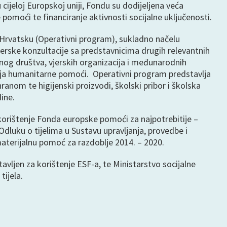
 cijeloj Europskoj uniji, Fondu su dodijeljena veća
pomoći te financiranje aktivnosti socijalne uključenosti.
 Hrvatsku (Operativni program), sukladno načelu
nerske konzultacije sa predstavnicima drugih relevantnih
vilnog društva, vjerskih organizacija i međunarodnih
anja humanitarne pomoći. Operativni program predstavlja
anom te higijenski proizvodi, školski pribor i školska
ine.
i korištenje Fonda europske pomoći za najpotrebitije –
dluku o tijelima u Sustavu upravljanja, provedbe i
aterijalnu pomoć za razdoblje 2014. – 2020.
avljen za korištenje ESF-a, te Ministarstvo socijalne
tijela.