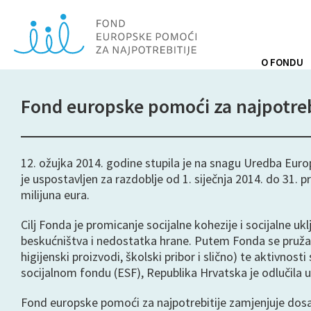
O FONDU
Fond europske pomoći za najpotreb
12. ožujka 2014. godine stupila je na snagu Uredba Eur
je uspostavljen za razdoblje od 1. siječnja 2014. do 31
milijuna eura.
Cilj Fonda je promicanje socijalne kohezije i socijalne 
beskućništva i nedostatka hrane. Putem Fonda se pruža
higijenski proizvodi, školski pribor i slično) te aktivn
socijalnom fondu (ESF), Republika Hrvatska je odlučila us
Fond europske pomoći za najpotrebitije zamjenjuje dosa