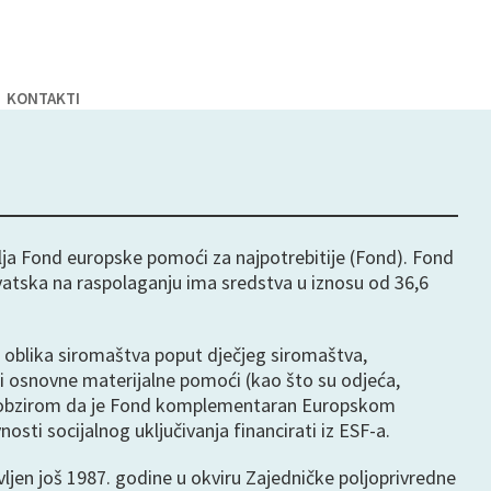
KONTAKTI
lja Fond europske pomoći za najpotrebitije (Fond). Fond
rvatska na raspolaganju ima sredstva u iznosu od 36,6
ih oblika siromaštva poput dječjeg siromaštva,
i osnovne materijalne pomoći (kao što su odjeća,
be. S obzirom da je Fond komplementaran Europskom
sti socijalnog uključivanja financirati iz ESF-a.
jen još 1987. godine u okviru Zajedničke poljoprivredne