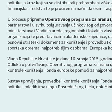
politike, a kroz koji su se distribuirali prehrambeni viš
financijska sredstva te je proširen na način da osim ras
U procesu pripreme
Operativnog programa za hranu i
partnerstva i u svrhu osiguravanja učinkovitog odgovora
ministarstava i Vladinih ureda, regionalnih i lokalnih vla
organizacija te predstavnicima akademske zajednice, od
osnovni strateški dokument za korištenje i provedbu Fond
sportska oprema najpotrebitijim osobama. Europska komi
Vlada Republike Hrvatske je dana 16. srpnja 2015. godine
Odluku o potvrđivanju Operativnog programa za hranu i/i
kontrole korištenja Fonda europske pomoći za najpotrebi
Sustav upravljanja, provedbe i kontrole korištenja Fonda 
politike i mladih ima ulogu Posredničkog tijela, dok Min