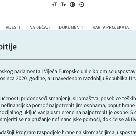
format_size
text_fields
tonality
settings_backup_restore
VIJESTI
NATJEČAJI
DOKUMENTI
KARTA PROJEKATA
itije
opskog parlamenta i Vijeća Europske unije kojom se uspostav
. prosinca 2020. godine, a u navedenom razdoblju Republika H
uključenosti pridonoseći smanjenju siromaštva, posebice tešk
 nefinancijska pomoć najpotrebitijim osobama, poput hrane 
osti socijalnog uključivanja usmjerene na najpotrebitije oso
mjeriti se na pružanje nefinancijske pomoći, dok će se aktivno
dašnji Program raspodjele hrane najsiromašnijima, uspostavl