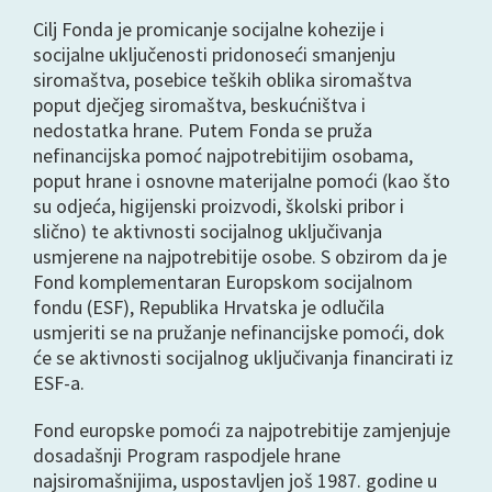
Cilj Fonda je promicanje socijalne kohezije i
socijalne uključenosti pridonoseći smanjenju
siromaštva, posebice teških oblika siromaštva
poput dječjeg siromaštva, beskućništva i
nedostatka hrane. Putem Fonda se pruža
nefinancijska pomoć najpotrebitijim osobama,
poput hrane i osnovne materijalne pomoći (kao što
su odjeća, higijenski proizvodi, školski pribor i
slično) te aktivnosti socijalnog uključivanja
usmjerene na najpotrebitije osobe. S obzirom da je
Fond komplementaran Europskom socijalnom
fondu (ESF), Republika Hrvatska je odlučila
usmjeriti se na pružanje nefinancijske pomoći, dok
će se aktivnosti socijalnog uključivanja financirati iz
ESF-a.
Fond europske pomoći za najpotrebitije zamjenjuje
dosadašnji Program raspodjele hrane
najsiromašnijima, uspostavljen još 1987. godine u