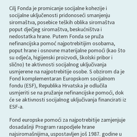
Cilj Fonda je promicanje socijalne kohezije i
socijalne uključenosti pridonoseći smanjenju
siromaštva, posebice teških oblika siromaštva
poput dječjeg siromaštva, beskućništva i
nedostatka hrane. Putem Fonda se pruža
nefinancijska pomoć najpotrebitijim osobama,
poput hrane i osnovne materijalne pomoći (kao što
su odjeća, higijenski proizvodi, školski pribor i
slično) te aktivnosti socijalnog uključivanja
usmjerene na najpotrebitije osobe. S obzirom da je
Fond komplementaran Europskom socijalnom
fondu (ESF), Republika Hrvatska je odlučila
usmjeriti se na pružanje nefinancijske pomoći, dok
će se aktivnosti socijalnog uključivanja financirati iz
ESF-a.
Fond europske pomoći za najpotrebitije zamjenjuje
dosadašnji Program raspodjele hrane
najsiromašnijima, uspostavljen još 1987. godine u