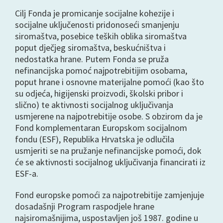
Cilj Fonda je promicanje socijalne kohezije i
socijalne uključenosti pridonoseći smanjenju
siromaštva, posebice teških oblika siromaštva
poput dječjeg siromaštva, beskućništva i
nedostatka hrane. Putem Fonda se pruža
nefinancijska pomoć najpotrebitijim osobama,
poput hrane i osnovne materijalne pomoći (kao što
su odjeća, higijenski proizvodi, školski pribor i
slično) te aktivnosti socijalnog uključivanja
usmjerene na najpotrebitije osobe. S obzirom da je
Fond komplementaran Europskom socijalnom
fondu (ESF), Republika Hrvatska je odlučila
usmjeriti se na pružanje nefinancijske pomoći, dok
će se aktivnosti socijalnog uključivanja financirati iz
ESF-a.
Fond europske pomoći za najpotrebitije zamjenjuje
dosadašnji Program raspodjele hrane
najsiromašnijima, uspostavljen još 1987. godine u