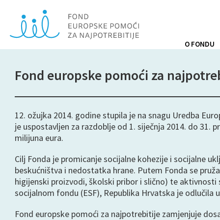
O FONDU
Fond europske pomoći za najpotreb
12. ožujka 2014. godine stupila je na snagu Uredba Eur
je uspostavljen za razdoblje od 1. siječnja 2014. do 31
milijuna eura.
Cilj Fonda je promicanje socijalne kohezije i socijalne 
beskućništva i nedostatka hrane. Putem Fonda se pruža
higijenski proizvodi, školski pribor i slično) te aktivn
socijalnom fondu (ESF), Republika Hrvatska je odlučila us
Fond europske pomoći za najpotrebitije zamjenjuje dosa