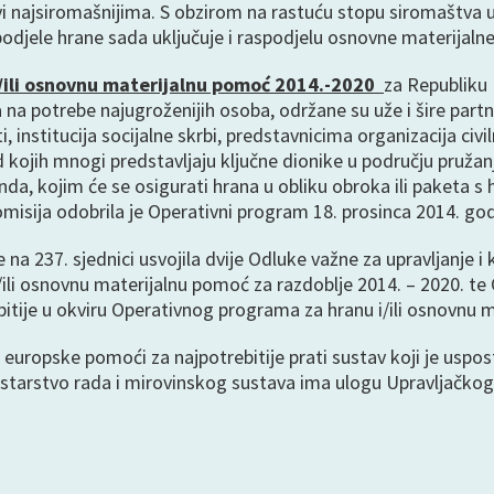
kovi najsiromašnijima. S obzirom na rastuću stopu siromaštva u
podjele hrane sada uključuje i raspodjelu osnovne materijalne 
/ili osnovnu materijalnu pomoć 2014.-2020
za Republiku
 na potrebe najugroženijih osoba, održane su uže i šire part
sti, institucija socijalne skrbi, predstavnicima organizacija ci
 kojih mnogi predstavljaju ključne dionike u području pruž
a, kojim će se osigurati hrana u obliku obroka ili paketa s hr
sija odobrila je Operativni program 18. prosinca 2014. god
 na 237. sjednici usvojila dvije Odluke važne za upravljanje 
li osnovnu materijalnu pomoć za razdoblje 2014. – 2020. te O
tije u okviru Operativnog programa za hranu i/ili osnovnu m
europske pomoći za najpotrebitije prati sustav koji je uspost
istarstvo rada i mirovinskog sustava ima ulogu Upravljačkog 