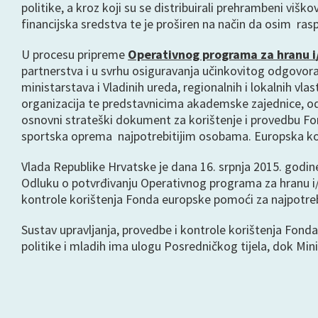
politike, a kroz koji su se distribuirali prehrambeni viš
financijska sredstva te je proširen na način da osim ras
U procesu pripreme
Operativnog programa za hranu i
partnerstva i u svrhu osiguravanja učinkovitog odgovora
ministarstava i Vladinih ureda, regionalnih i lokalnih vla
organizacija te predstavnicima akademske zajednice, od
osnovni strateški dokument za korištenje i provedbu Fond
sportska oprema najpotrebitijim osobama. Europska komi
Vlada Republike Hrvatske je dana 16. srpnja 2015. godine
Odluku o potvrđivanju Operativnog programa za hranu i/i
kontrole korištenja Fonda europske pomoći za najpotrebi
Sustav upravljanja, provedbe i kontrole korištenja Fonda 
politike i mladih ima ulogu Posredničkog tijela, dok Min