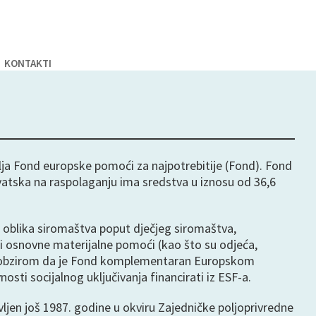
KONTAKTI
lja Fond europske pomoći za najpotrebitije (Fond). Fond
rvatska na raspolaganju ima sredstva u iznosu od 36,6
ih oblika siromaštva poput dječjeg siromaštva,
i osnovne materijalne pomoći (kao što su odjeća,
be. S obzirom da je Fond komplementaran Europskom
sti socijalnog uključivanja financirati iz ESF-a.
jen još 1987. godine u okviru Zajedničke poljoprivredne