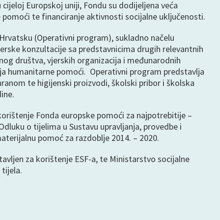
 cijeloj Europskoj uniji, Fondu su dodijeljena veća
pomoći te financiranje aktivnosti socijalne uključenosti.
 Hrvatsku (Operativni program), sukladno načelu
nerske konzultacije sa predstavnicima drugih relevantnih
vilnog društva, vjerskih organizacija i međunarodnih
anja humanitarne pomoći. Operativni program predstavlja
anom te higijenski proizvodi, školski pribor i školska
ine.
i korištenje Fonda europske pomoći za najpotrebitije –
dluku o tijelima u Sustavu upravljanja, provedbe i
aterijalnu pomoć za razdoblje 2014. – 2020.
avljen za korištenje ESF-a, te Ministarstvo socijalne
tijela.