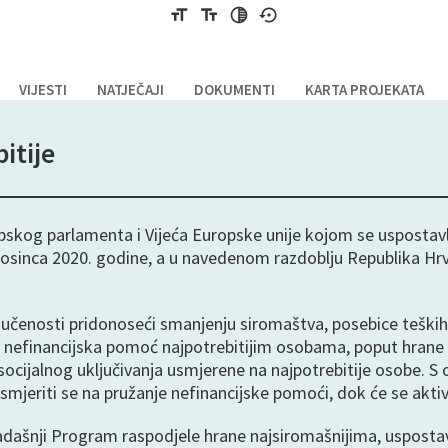
format_size
text_fields
tonality
settings_backup_restore
VIJESTI
NATJEČAJI
DOKUMENTI
KARTA PROJEKATA
itije
opskog parlamenta i Vijeća Europske unije kojom se uspostav
. prosinca 2020. godine, a u navedenom razdoblju Republika H
uključenosti pridonoseći smanjenju siromaštva, posebice tešk
 nefinancijska pomoć najpotrebitijim osobama, poput hrane 
osti socijalnog uključivanja usmjerene na najpotrebitije oso
mjeriti se na pružanje nefinancijske pomoći, dok će se aktivno
dašnji Program raspodjele hrane najsiromašnijima, uspostavl