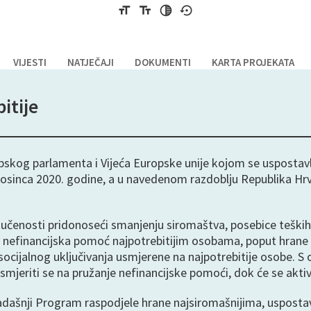
format_size
text_fields
tonality
settings_backup_restore
VIJESTI
NATJEČAJI
DOKUMENTI
KARTA PROJEKATA
itije
opskog parlamenta i Vijeća Europske unije kojom se uspostav
. prosinca 2020. godine, a u navedenom razdoblju Republika H
uključenosti pridonoseći smanjenju siromaštva, posebice tešk
 nefinancijska pomoć najpotrebitijim osobama, poput hrane 
osti socijalnog uključivanja usmjerene na najpotrebitije oso
mjeriti se na pružanje nefinancijske pomoći, dok će se aktivno
dašnji Program raspodjele hrane najsiromašnijima, uspostavl