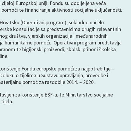
 cijeloj Europskoj uniji, Fondu su dodijeljena veća
pomoći te financiranje aktivnosti socijalne uključenosti.
 Hrvatsku (Operativni program), sukladno načelu
nerske konzultacije sa predstavnicima drugih relevantnih
vilnog društva, vjerskih organizacija i međunarodnih
anja humanitarne pomoći. Operativni program predstavlja
anom te higijenski proizvodi, školski pribor i školska
ine.
i korištenje Fonda europske pomoći za najpotrebitije –
dluku o tijelima u Sustavu upravljanja, provedbe i
aterijalnu pomoć za razdoblje 2014. – 2020.
avljen za korištenje ESF-a, te Ministarstvo socijalne
tijela.