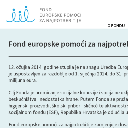
O FONDU
Fond europske pomoći za najpotreb
12. ožujka 2014. godine stupila je na snagu Uredba Eur
je uspostavljen za razdoblje od 1. siječnja 2014. do 31
milijuna eura.
Cilj Fonda je promicanje socijalne kohezije i socijalne 
beskućništva i nedostatka hrane. Putem Fonda se pruža
higijenski proizvodi, školski pribor i slično) te aktivn
socijalnom fondu (ESF), Republika Hrvatska je odlučila us
Fond europske pomoći za najpotrebitije zamjenjuje dosa