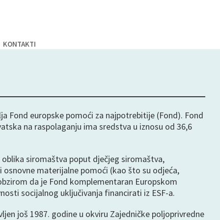
KONTAKTI
lja Fond europske pomoći za najpotrebitije (Fond). Fond
rvatska na raspolaganju ima sredstva u iznosu od 36,6
ih oblika siromaštva poput dječjeg siromaštva,
i osnovne materijalne pomoći (kao što su odjeća,
be. S obzirom da je Fond komplementaran Europskom
sti socijalnog uključivanja financirati iz ESF-a.
jen još 1987. godine u okviru Zajedničke poljoprivredne