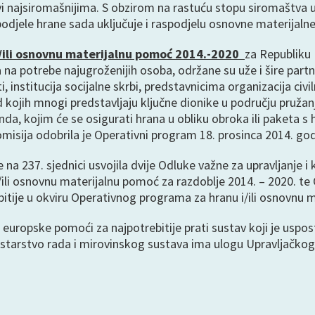
kovi najsiromašnijima. S obzirom na rastuću stopu siromaštva u
podjele hrane sada uključuje i raspodjelu osnovne materijalne 
/ili osnovnu materijalnu pomoć 2014.-2020
za Republiku
 na potrebe najugroženijih osoba, održane su uže i šire part
sti, institucija socijalne skrbi, predstavnicima organizacija ci
 kojih mnogi predstavljaju ključne dionike u području pruž
a, kojim će se osigurati hrana u obliku obroka ili paketa s hr
sija odobrila je Operativni program 18. prosinca 2014. god
 na 237. sjednici usvojila dvije Odluke važne za upravljanje 
li osnovnu materijalnu pomoć za razdoblje 2014. – 2020. te O
tije u okviru Operativnog programa za hranu i/ili osnovnu m
europske pomoći za najpotrebitije prati sustav koji je uspost
istarstvo rada i mirovinskog sustava ima ulogu Upravljačkog 