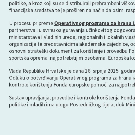
politike, a kroz koji su se distribuirali prehrambeni viš
financijska sredstva te je proširen na način da osim ras
U procesu pripreme
Operativnog programa za hranu i
partnerstva i u svrhu osiguravanja učinkovitog odgovora
ministarstava i Vladinih ureda, regionalnih i lokalnih vla
organizacija te predstavnicima akademske zajednice, od
osnovni strateški dokument za korištenje i provedbu Fond
sportska oprema najpotrebitijim osobama. Europska komi
Vlada Republike Hrvatske je dana 16. srpnja 2015. godine
Odluku o potvrđivanju Operativnog programa za hranu i/i
kontrole korištenja Fonda europske pomoći za najpotrebi
Sustav upravljanja, provedbe i kontrole korištenja Fonda 
politike i mladih ima ulogu Posredničkog tijela, dok Min