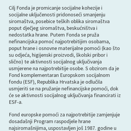
Cilj Fonda je promicanje socijalne kohezije i
socijalne uključenosti pridonoseći smanjenju
siromaštva, posebice teških oblika siromaštva
poput dječjeg siromaštva, beskućništva i
nedostatka hrane. Putem Fonda se pruža
nefinancijska pomoć najpotrebitijim osobama,
poput hrane i osnovne materijalne pomoći (kao što
su odjeća, higijenski proizvodi, školski pribor i
slično) te aktivnosti socijalnog uključivanja
usmjerene na najpotrebitije osobe. S obzirom da je
Fond komplementaran Europskom socijalnom
fondu (ESF), Republika Hrvatska je odlučila
usmjeriti se na pružanje nefinancijske pomoći, dok
će se aktivnosti socijalnog uključivanja financirati iz
ESF-a.
Fond europske pomoći za najpotrebitije zamjenjuje
dosadašnji Program raspodjele hrane
najsiromašnijima, uspostavljen još 1987. godine u