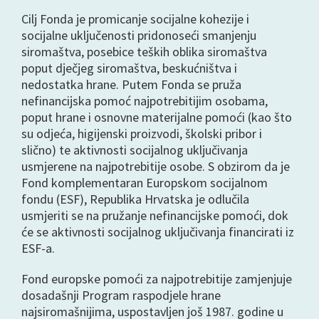
Cilj Fonda je promicanje socijalne kohezije i
socijalne uključenosti pridonoseći smanjenju
siromaštva, posebice teških oblika siromaštva
poput dječjeg siromaštva, beskućništva i
nedostatka hrane. Putem Fonda se pruža
nefinancijska pomoć najpotrebitijim osobama,
poput hrane i osnovne materijalne pomoći (kao što
su odjeća, higijenski proizvodi, školski pribor i
slično) te aktivnosti socijalnog uključivanja
usmjerene na najpotrebitije osobe. S obzirom da je
Fond komplementaran Europskom socijalnom
fondu (ESF), Republika Hrvatska je odlučila
usmjeriti se na pružanje nefinancijske pomoći, dok
će se aktivnosti socijalnog uključivanja financirati iz
ESF-a.
Fond europske pomoći za najpotrebitije zamjenjuje
dosadašnji Program raspodjele hrane
najsiromašnijima, uspostavljen još 1987. godine u