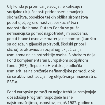
Cilj Fonda je promicanje socijalne kohezije i
socijalne uključenosti pridonoseći smanjenju
siromaštva, posebice teških oblika siromaštva
poput dječjeg siromaštva, beskućništva i
nedostatka hrane. Putem Fonda se pruža
nefinancijska pomoć najpotrebitijim osobama,
poput hrane i osnovne materijalne pomoći (kao što
su odjeća, higijenski proizvodi, školski pribor i
slično) te aktivnosti socijalnog uključivanja
usmjerene na najpotrebitije osobe. S obzirom da je
Fond komplementaran Europskom socijalnom
fondu (ESF), Republika Hrvatska je odlučila
usmjeriti se na pružanje nefinancijske pomoći, dok
će se aktivnosti socijalnog uključivanja financirati iz
ESF-a.
Fond europske pomoći za najpotrebitije zamjenjuje
dosadašnji Program raspodjele hrane
najsiromašnijima, uspostavljen još 1987. godine u