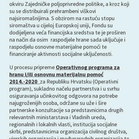
okviru Zajedničke poljoprivredne politike, a kroz koji
su se distribuirali prehrambeni viškovi
najsiromašnijima. S obzirom na rastuću stopu
siromaštva u cijeloj Europskoj uniji, Fondu su
dodijeljena veća financijska sredstva te je proširen
na način da osim raspodjele hrane sada uključuje i
raspodjelu osnovne materijalne pomoći te
financiranje aktivnosti socijalne uključenosti.
U procesu pripreme
Operativnog programa za
hranu i/ili osnovnu materijalnu pomoć
2014.-2020
za Republiku Hrvatsku (Operativni
program), sukladno načelu partnerstva i u svrhu
osiguravanja učinkovitog odgovora na potrebe
najugroženijih osoba, održane su uže i šire
partnerske konzultacije sa predstavnicima drugih
relevantnih ministarstava i Vladinih ureda,
regionalnih i lokalnih vlasti, institucija socijalne
skrbi, predstavnicima organizacija civilnog društva,
vjerskih organizacija i međunarodnih organizacija te