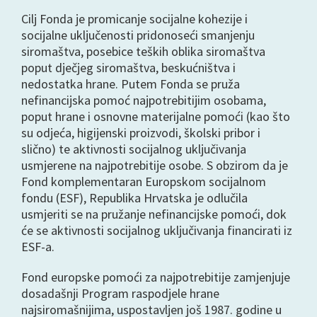
Cilj Fonda je promicanje socijalne kohezije i
socijalne uključenosti pridonoseći smanjenju
siromaštva, posebice teških oblika siromaštva
poput dječjeg siromaštva, beskućništva i
nedostatka hrane. Putem Fonda se pruža
nefinancijska pomoć najpotrebitijim osobama,
poput hrane i osnovne materijalne pomoći (kao što
su odjeća, higijenski proizvodi, školski pribor i
slično) te aktivnosti socijalnog uključivanja
usmjerene na najpotrebitije osobe. S obzirom da je
Fond komplementaran Europskom socijalnom
fondu (ESF), Republika Hrvatska je odlučila
usmjeriti se na pružanje nefinancijske pomoći, dok
će se aktivnosti socijalnog uključivanja financirati iz
ESF-a.
Fond europske pomoći za najpotrebitije zamjenjuje
dosadašnji Program raspodjele hrane
najsiromašnijima, uspostavljen još 1987. godine u