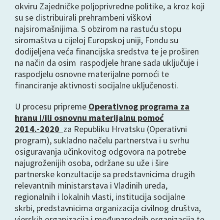
okviru Zajedničke poljoprivredne politike, a kroz koji
su se distribuirali prehrambeni viškovi
najsiromašnijima. S obzirom na rastuću stopu
siromaštva u cijeloj Europskoj uniji, Fondu su
dodijeljena veća financijska sredstva te je proširen
na način da osim raspodjele hrane sada uključuje i
raspodjelu osnovne materijalne pomoći te
financiranje aktivnosti socijalne uključenosti.
U procesu pripreme
Operativnog programa za
hranu i/ili osnovnu materijalnu pomoć
2014.-2020
za Republiku Hrvatsku (Operativni
program), sukladno načelu partnerstva i u svrhu
osiguravanja učinkovitog odgovora na potrebe
najugroženijih osoba, održane su uže i šire
partnerske konzultacije sa predstavnicima drugih
relevantnih ministarstava i Vladinih ureda,
regionalnih i lokalnih vlasti, institucija socijalne
skrbi, predstavnicima organizacija civilnog društva,
vjerskih organizacija i međunarodnih organizacija te